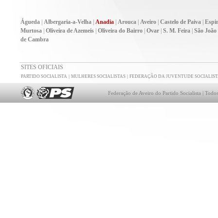
Águeda
|
Albergaria-a-Velha
|
Anadia
|
Arouca
|
Aveiro
|
Castelo de Paiva
|
Espi
Murtosa
|
Oliveira de Azemeis
|
Oliveira do Bairro
|
Ovar
|
S. M. Feira
|
São João
de Cambra
SITES OFICIAIS
|
|
PARTIDO SOCIALISTA
MULHERES SOCIALISTAS
FEDERAÇÃO DA JUVENTUDE SOCIALIST
Federação de Aveiro do Partido Socialista | Todos