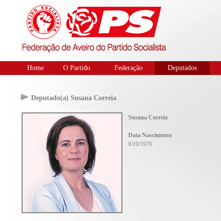
Home
O Partido
Federação
Deputados
Deputado(a) Susana Correia
Susana Correia
Data Nascimento
6/10/1976