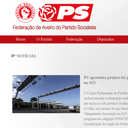
Home
O Partido
Federação
Deputados
NOTÍCIAS
PS apresenta projeto-lei 
na A25
O Grupo Parlamentar do Partido S
exclusivamente a eliminação tota
que inclui os três pórticos local
a-Velha, nos termos do que havia 
“alargamento da isenção na A25 a
programa da coligação PSD/CDS,
reivindicação da região de Aveiro