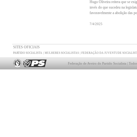
Hugo Oliveira reitera que se exig
invés do que sucedeu na legislatu
favoravelmente a abolição das po
7/4/2025
SITES OFICIAIS
|
|
PARTIDO SOCIALISTA
MULHERES SOCIALISTAS
FEDERAÇÃO DA JUVENTUDE SOCIALIST
Federação de Aveiro do Partido Socialista | Todos